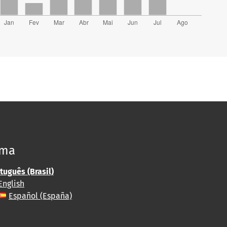
oma
tuguês (Brasil)
English
Español (España)