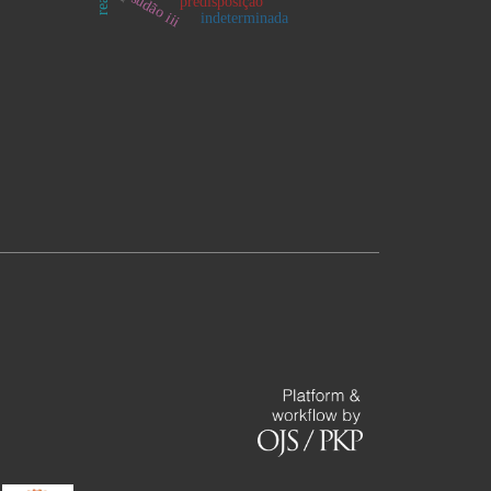
sudão iii
predisposição
indeterminada