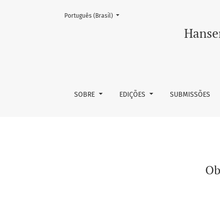
Mudar o idioma. O atual é:
Português (Brasil)
Obituário
Hansen
SOBRE
EDIÇÕES
SUBMISSÕES
Ob