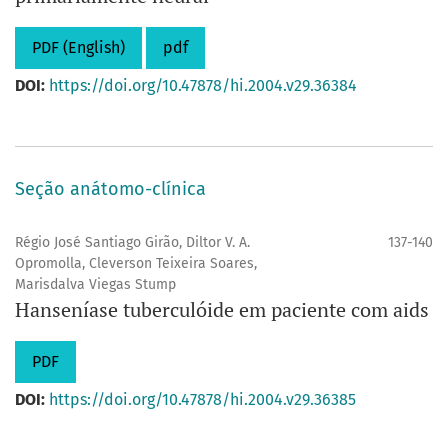
PDF (English)
pdf
DOI:
https://doi.org/10.47878/hi.2004.v29.36384
Seção anátomo-clínica
Régio José Santiago Girão, Diltor V. A.
137-140
Opromolla, Cleverson Teixeira Soares,
Marisdalva Viegas Stump
Hanseníase tuberculóide em paciente com aids
PDF
DOI:
https://doi.org/10.47878/hi.2004.v29.36385