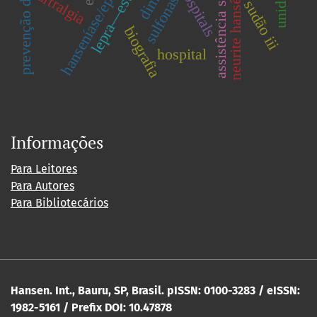
hanseníase/epidemiologia
lepra—estigma
assistência social
neurite hansênica
hospitals
artralgia
sulfonas
sudão iii
biografia
hospital
Informações
Para Leitores
Para Autores
Para Bibliotecários
Hansen. Int., Bauru, SP, Brasil. pISSN: 0100-3283 / eISSN:
1982-5161 / Prefix DOI: 10.47878