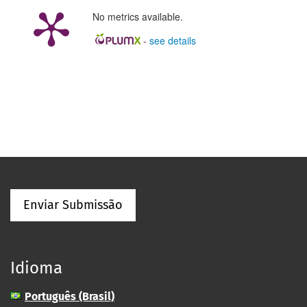
No metrics available.
-
see details
Enviar Submissão
Idioma
Português (Brasil)