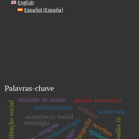
English
Español (España)
Palavras-chave
unidade de saúde
neurite hansênica
reabilitação social
sulfonas
indeterminada
sobrevida
assistência social
hanseníase/epidemiologia
biografia
sudão iii
neuralgia
lepra—estigma
nevrites
artralgia