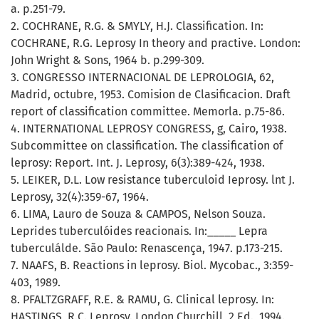
a. p.251-79.
2. COCHRANE, R.G. & SMYLY, H.J. Classification. In:
COCHRANE, R.G. Leprosy In theory and practive. London:
John Wright & Sons, 1964 b. p.299-309.
3. CONGRESSO INTERNACIONAL DE LEPROLOGIA, 62,
Madrid, octubre, 1953. Comision de Clasificacion. Draft
report of classification committee. Memorla. p.75-86.
4. INTERNATIONAL LEPROSY CONGRESS, g, Cairo, 1938.
Subcommittee on classification. The classification of
leprosy: Report. Int. J. Leprosy, 6(3):389-424, 1938.
5. LEIKER, D.L. Low resistance tuberculoid Ieprosy. lnt J.
Leprosy, 32(4):359-67, 1964.
6. LIMA, Lauro de Souza & CAMPOS, Nelson Souza.
Leprides tuberculóides reacionais. In:_____ Lepra
tuberculálde. São Paulo: Renascença, 1947. p.173-215.
7. NAAFS, B. Reactions in leprosy. Biol. Mycobac., 3:359-
403, 1989.
8. PFALTZGRAFF, R.E. & RAMU, G. Clinical leprosy. In:
HASTINGS, R.C. Leprosy. London Churchill, 2 Ed., 1994.