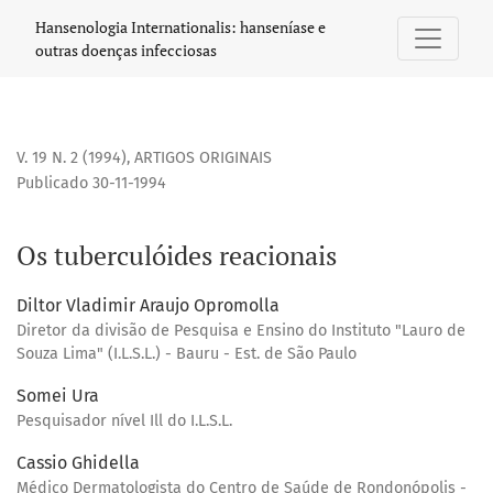
Os tuberculóides reacionais
Hansenologia Internationalis: hanseníase e
outras doenças infecciosas
V. 19 N. 2 (1994)
,
ARTIGOS ORIGINAIS
Publicado 30-11-1994
Os tuberculóides reacionais
Diltor Vladimir Araujo Opromolla
Diretor da divisão de Pesquisa e Ensino do Instituto "Lauro de
Souza Lima" (I.L.S.L.) - Bauru - Est. de São Paulo
Somei Ura
Pesquisador nível Ill do I.L.S.L.
Cassio Ghidella
Médico Dermatologista do Centro de Saúde de Rondonópolis -