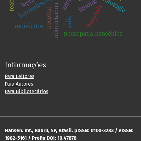
epidemiologla
lipídios
indometacina
hospitals
hospital
asilo
monócitos
neuropatia hansênica
Informações
Para Leitores
Para Autores
Para Bibliotecários
Hansen. Int., Bauru, SP, Brasil. pISSN: 0100-3283 / eISSN:
1982-5161 / Prefix DOI: 10.47878