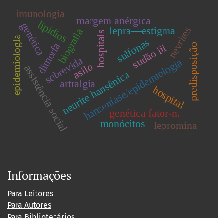
imunologia
margem anérgica
lipídios
genética
lepra—estigma
nevrites
biografia
hospitals
epidemiologla
sulfonas
dimorfa
sudão iii
predisposição
sobrevida
hanseníase/epidemiologia
asilo
assistência social
neurite hansênica
artralgia
hospital
genética fator-n.
monócitos
lepromina
Informações
Para Leitores
Para Autores
Para Bibliotecários