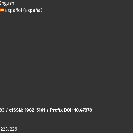
English
Español (España)
283 / eISSN: 1982-5161 / Prefix DOI: 10.47878
 225/226