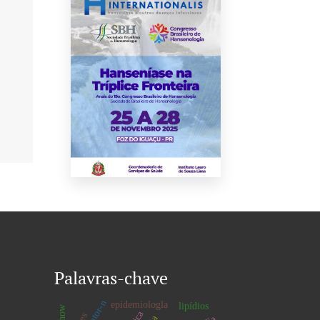
Palavras-chave
epidemiologla
lipídios