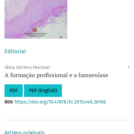
Editorial
Vânia Del’Arco Paschoal
1
A formação profissional e a hanseníase
PDF
PDF (English)
DOI:
https://doi.org/10.47878/hi.2015.v40.36168
Artigos originais