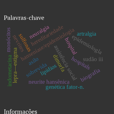
Palavras-chave
neuralgia
hereditariedade
hanseníase/epidemiologia
monócitos
artralgia
sulfonas
epidemiologla
nevrites
hospital
assistência social
lepra—estigma
dimorfa
indometacina
hospitals
asilo
sudão iii
sobrevida
lipídios
biografia
neurite hansênica
genética fator-n.
Informações