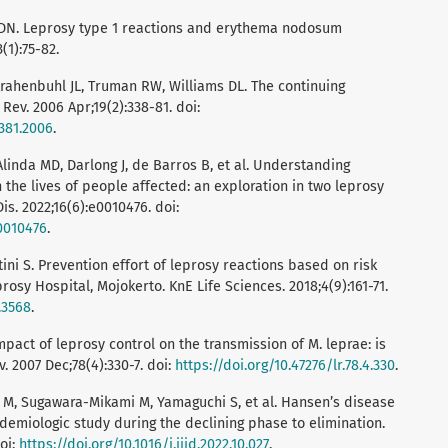
d DN. Leprosy type 1 reactions and erythema nodosum
(1):75-82.
 Krahenbuhl JL, Truman RW, Williams DL. The continuing
 Rev. 2006 Apr;19(2):338-81. doi:
-381.2006
.
 Alinda MD, Darlong J, de Barros B, et al. Understanding
the lives of people affected: an exploration in two leprosy
s. 2022;16(6):e0010476. doi:
.0010476
.
ni S. Prevention effort of leprosy reactions based on risk
osy Hospital, Mojokerto. KnE Life Sciences. 2018;4(9):161-71.
.3568
.
pact of leprosy control on the transmission of M. leprae: is
. 2007 Dec;78(4):330-7. doi:
https://doi.org/10.47276/lr.78.4.330
.
to M, Sugawara-Mikami M, Yamaguchi S, et al. Hansen’s disease
idemiologic study during the declining phase to elimination.
doi:
https://doi.org/10.1016/j.ijid.2022.10.027
.