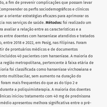
o, a fim de prevenir complicações que possam levar
Compreender os perfis sociodemográficos e clínicos
r a orientar estratégias eficazes para aprimorar os
cia nos serviços de saúde.
Métodos:
foi realizado um
a avaliar a relação entre as características e a
as entre doentes com hanseníase atendidos e tratados
, entre 2018 e 2022, em Pasig, nas Filipinas. Foram
tir de prontuários médicos e de documentos
incluídos 40 pacientes com hanseníase. A maioria do
da região metropolitana, pertencente à faixa etária de
aioria foi classificada como hanseníase virchowiana e
ento multibacilar, sem aumento na duração do
1 foram mais frequentes do que as do tipo 2 e
urante a poliquimioterapia. A maioria dos doentes
ênicas iniciou tratamento com 40 mg de prednisona
o médio apresentou melhora significativa entre o pré-