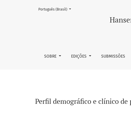
Mudar o idioma. O atual é:
Português (Brasil)
Perfil demográfico e clínico de pacientes com
Hansen
SOBRE
EDIÇÕES
SUBMISSÕES
Perfil demográfico e clínico de