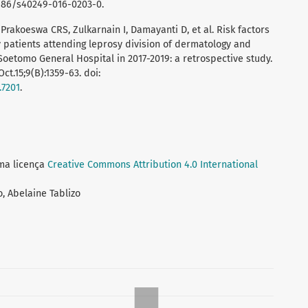
0.1186/s40249-016-0203-0.
, Prakoeswa CRS, Zulkarnain I, Damayanti D, et al. Risk factors
y patients attending leprosy division of dermatology and
 Soetomo General Hospital in 2017-2019: a retrospective study.
t.15;9(B):1359-63. doi:
.7201
.
uma licença
Creative Commons Attribution 4.0 International
o, Abelaine Tablizo