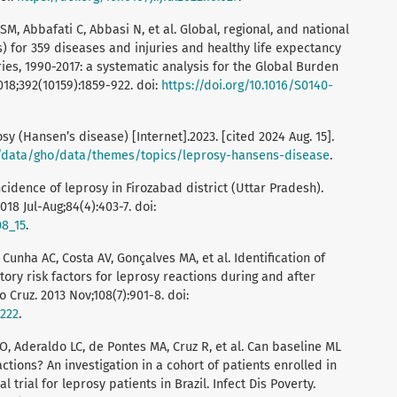
SM, Abbafati C, Abbasi N, et al. Global, regional, and national
s) for 359 diseases and injuries and healthy life expectancy
ries, 1990-2017: a systematic analysis for the Global Burden
018;392(10159):1859-922. doi:
https://doi.org/10.1016/S0140-
sy (Hansen’s disease) [Internet].2023. [cited 2024 Aug. 15].
t/data/gho/data/themes/topics/leprosy-hansens-disease
.
ncidence of leprosy in Firozabad district (Uttar Pradesh).
18 Jul-Aug;84(4):403-7. doi:
08_15
.
, Cunha AC, Costa AV, Gonçalves MA, et al. Identification of
atory risk factors for leprosy reactions during and after
Cruz. 2013 Nov;108(7):901-8. doi:
0222
.
O, Aderaldo LC, de Pontes MA, Cruz R, et al. Can baseline ML
ctions? An investigation in a cohort of patients enrolled in
 trial for leprosy patients in Brazil. Infect Dis Poverty.