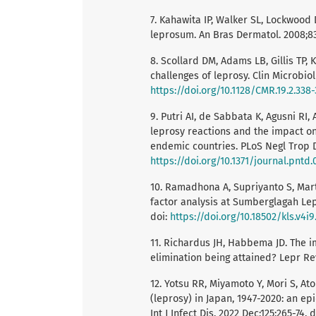
7. Kahawita IP, Walker SL, Lockwoo
leprosum. An Bras Dermatol. 2008;83
8. Scollard DM, Adams LB, Gillis TP,
challenges of leprosy. Clin Microbiol
https://doi.org/10.1128/CMR.19.2.338
9. Putri AI, de Sabbata K, Agusni RI,
leprosy reactions and the impact on 
endemic countries. PLoS Negl Trop Di
https://doi.org/10.1371/journal.pntd
10. Ramadhona A, Supriyanto S, Marti
factor analysis at Sumberglagah Lepr
doi:
https://doi.org/10.18502/kls.v4i9
11. Richardus JH, Habbema JD. The im
elimination being attained? Lepr Rev
12. Yotsu RR, Miyamoto Y, Mori S, A
(leprosy) in Japan, 1947-2020: an ep
Int J Infect Dis. 2022 Dec;125:265-74. 