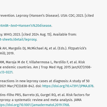
revention. Leprosy (Hansen’s Disease). USA: CDC; 2023. [cited
.html#:~:text=Hansen’s%20disease
.
y. WHO; 2023. [cited 2024 Aug. 15]. Available from:
-sheets/detail/leprosy
.
AH, Margolis DJ, McMichael AJ, et al. (Eds.). Fitzpatrick’s
ill; 2019.
MM, Maroja M de F, Villahermosa L, Pardillo F, et al. Risk
ee endemic countries. Am J Trop Med Hyg. 2015 Jan;92(1):108-
h.13-0221
.
 reactions in new leprosy cases at diagnosis: A study of 50
2021 Mar;71(3):838-842. doi:
https://doi.org/10.47391/JPMA.878
.
ins-Filho PRS, Barreto JG, Gurgel RQ, et al. Risk factors for
 leprosy: a systematic review and meta-analysis. JAMA
tps://doi.org/10.1001/jamadermatol.2019.1768
.