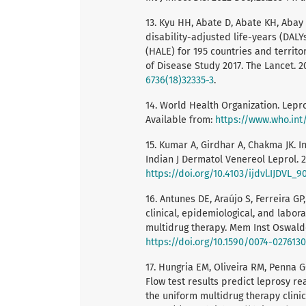
13. Kyu HH, Abate D, Abate KH, Abay 
disability-adjusted life-years (DALY
(HALE) for 195 countries and territo
of Disease Study 2017. The Lancet. 2
6736(18)32335-3
.
14. World Health Organization. Lepro
Available from:
https://www.who.in
15. Kumar A, Girdhar A, Chakma JK. I
Indian J Dermatol Venereol Leprol. 20
https://doi.org/10.4103/ijdvl.IJDVL_9
16. Antunes DE, Araújo S, Ferreira GP
clinical, epidemiological, and labor
multidrug therapy. Mem Inst Oswaldo 
https://doi.org/10.1590/0074-027613
17. Hungria EM, Oliveira RM, Penna G
Flow test results predict leprosy rea
the uniform multidrug therapy clinical