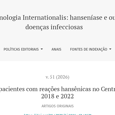
 reações hansênicas no Centro Médico Rizal, Filipinas, entre 
ologia Internationalis: hanseníase e o
doenças infecciosas
POLÍTICAS EDITORIAIS
ANAIS
FONTES DE INDEXAÇÃO
v. 51 (2026)
 pacientes com reações hansênicas no Centr
2018 e 2022
ARTIGOS ORIGINAIS