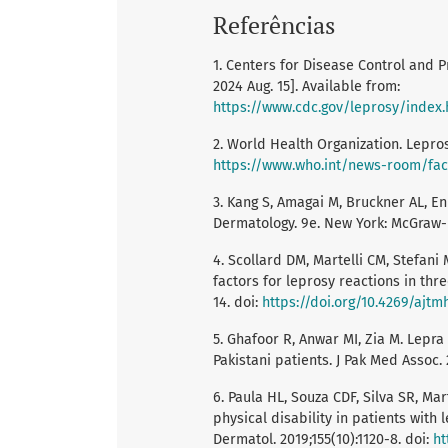
Referências
1. Centers for Disease Control and P
2024 Aug. 15]. Available from:
https://www.cdc.gov/leprosy/index
2. World Health Organization. Lepros
https://www.who.int/news-room/fact
3. Kang S, Amagai M, Bruckner AL, Enk 
Dermatology. 9e. New York: McGraw-H
4. Scollard DM, Martelli CM, Stefani 
factors for leprosy reactions in thr
14. doi:
https://doi.org/10.4269/ajtm
5. Ghafoor R, Anwar MI, Zia M. Lepra
Pakistani patients. J Pak Med Assoc. 
6. Paula HL, Souza CDF, Silva SR, Mart
physical disability in patients with
Dermatol. 2019;155(10):1120-8. doi:
ht