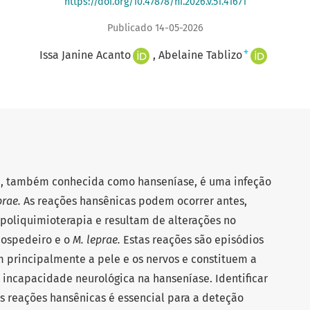
https://doi.org/10.47878/hi.2026.v.51.41671
Publicado 14-05-2026
+
Issa Janine Acanto
Abelaine Tablizo
, também conhecida como hanseníase, é uma infeção
rae.
As reações hansênicas podem ocorrer antes,
poliquimioterapia e resultam de alterações no
hospedeiro e o
M. leprae.
Estas reações são episódios
 principalmente a pele e os nervos e constituem a
 incapacidade neurológica na hanseníase. Identificar
as reações hansênicas é essencial para a deteção