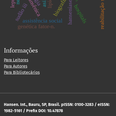
reabilitação social
asilo
biografia
sudão iii
hospitals
assistência social
genética fator-n.
Informações
Para Leitores
Para Autores
Para Bibliotecários
Hansen. Int., Bauru, SP, Brasil. pISSN: 0100-3283 / eISSN:
1982-5161 / Prefix DOI: 10.47878