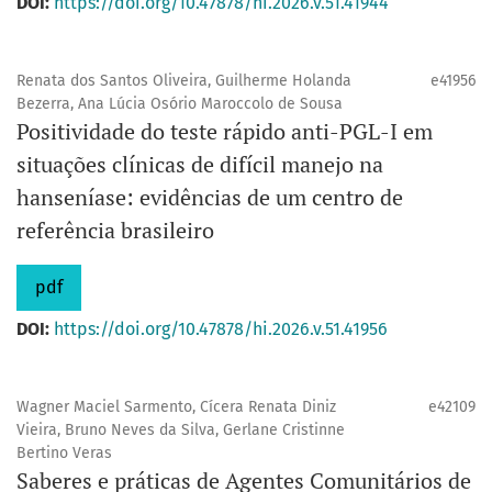
DOI:
https://doi.org/10.47878/hi.2026.v.51.41944
Renata dos Santos Oliveira, Guilherme Holanda
e41956
Bezerra, Ana Lúcia Osório Maroccolo de Sousa
Positividade do teste rápido anti-PGL-I em
situações clínicas de difícil manejo na
hanseníase: evidências de um centro de
referência brasileiro
pdf
DOI:
https://doi.org/10.47878/hi.2026.v.51.41956
Wagner Maciel Sarmento, Cícera Renata Diniz
e42109
Vieira, Bruno Neves da Silva, Gerlane Cristinne
Bertino Veras
Saberes e práticas de Agentes Comunitários de