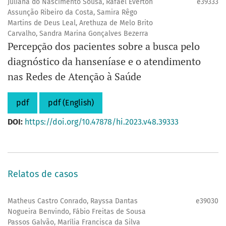
Juliana do Nascimento Sousa, Rafael Everton
e39333
Assunção Ribeiro da Costa, Samira Rêgo
Martins de Deus Leal, Arethuza de Melo Brito
Carvalho, Sandra Marina Gonçalves Bezerra
Percepção dos pacientes sobre a busca pelo
diagnóstico da hanseníase e o atendimento
nas Redes de Atenção à Saúde
pdf
pdf (English)
DOI:
https://doi.org/10.47878/hi.2023.v48.39333
Relatos de casos
Matheus Castro Conrado, Rayssa Dantas
e39030
Nogueira Benvindo, Fábio Freitas de Sousa
Passos Galvão, Marília Francisca da Silva