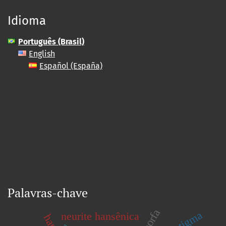
Idioma
Português (Brasil)
English
Español (España)
Palavras-chave
dimorfa
neurite hansênica