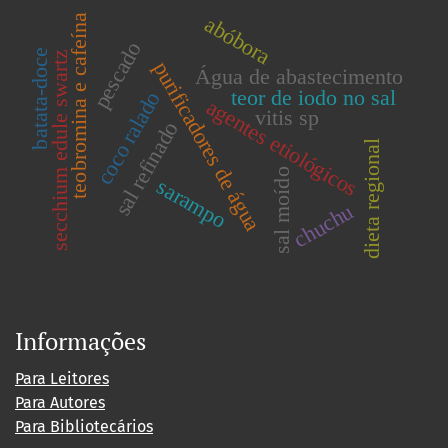
abóbora
teobromina e cafeína
pescado
batata-doce
secchium edule swartz
purificadores de água
Água de abastecimento
teor de iodo no sal
coco ralado
agentes etiológicos
vitis sp
sal refinado
dieta regional
sal moído
sarampo
chuchu
Informações
Para Leitores
Para Autores
Para Bibliotecários