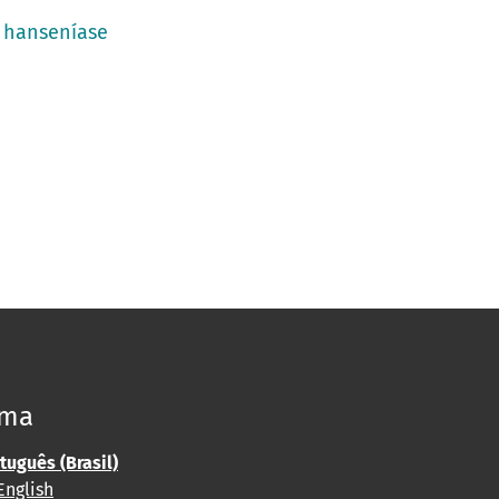
m hanseníase
oma
tuguês (Brasil)
English