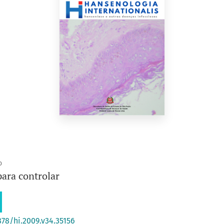
o
ara controlar
878/hi.2009.v34.35156