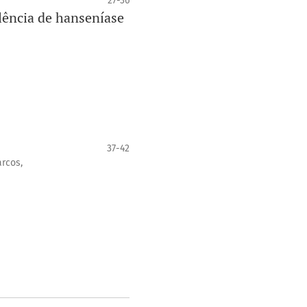
27-36
lência de hanseníase
37-42
arcos,