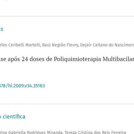
as
rlos Ceribelli Martelli, Raul Negrão Fleury, Dejair Caitano do Nascimen
se após 24 doses de Poliquimioterapia Multibacila
878/hi.2009.v34.35163
 científica
ina Gabriella Rodrigues Miranda, Tereza Cristina dos Reis Ferreira