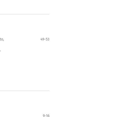
to,
49-53
r
9-16