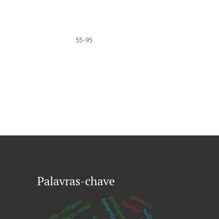
55-95
Palavras-chave
genética
predisposição
lepra—estigma
lipídios
assistência social
sudão iii