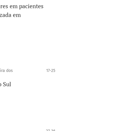
ores em pacientes
izada em
ira dos
17-25
 Sul