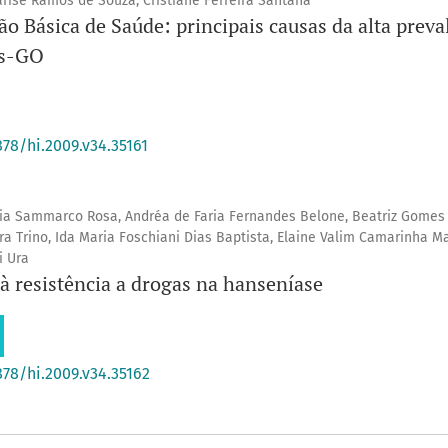
rise Ramos de Souza, Cristiane Ferreira Santana
o Básica de Saúde: principais causas da alta preva
is-GO
878/hi.2009.v34.35161
ícia Sammarco Rosa, Andréa de Faria Fernandes Belone, Beatriz Gomes
ira Trino, Ida Maria Foschiani Dias Baptista, Elaine Valim Camarinha M
i Ura
à resistência a drogas na hanseníase
878/hi.2009.v34.35162