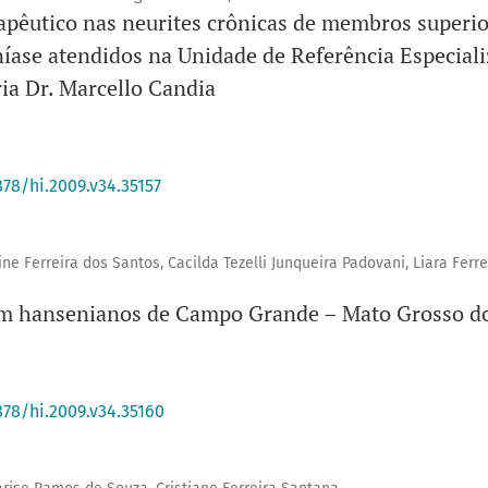
rapêutico nas neurites crônicas de membros superi
íase atendidos na Unidade de Referência Especial
ia Dr. Marcello Candia
878/hi.2009.v34.35157
ne Ferreira dos Santos, Cacilda Tezelli Junqueira Padovani, Liara Ferre
 em hansenianos de Campo Grande – Mato Grosso do
878/hi.2009.v34.35160