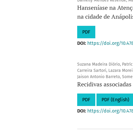
Danielly Mendes Resende, Ma
Hanseníase na Atençã
na cidade de Anápol
PDF
DOI:
https://doi.org/10.47
Suzana Madeira Diório, Patr
Carreira Sartori, Lazara More
Jaison Antonio Barreto, Some
Recidivas associadas 
PDF
PDF (English)
DOI:
https://doi.org/10.47