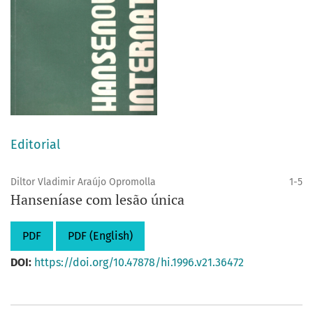
Editorial
Diltor Vladimir Araújo Opromolla
1-5
Hanseníase com lesão única
PDF
PDF (English)
DOI:
https://doi.org/10.47878/hi.1996.v21.36472