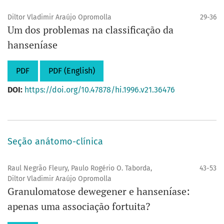
Diltor Vladimir Araújo Opromolla
29-36
Um dos problemas na classificação da
hanseníase
PDF
PDF (English)
DOI:
https://doi.org/10.47878/hi.1996.v21.36476
Seção anátomo-clínica
Raul Negrão Fleury, Paulo Rogério O. Taborda,
43-53
Diltor Vladimir Araújo Opromolla
Granulomatose dewegener e hanseníase:
apenas uma associação fortuita?