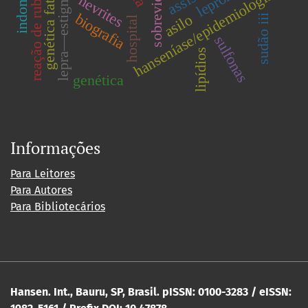
genética fator-n.
hanseníase/epidemiologia
reação de rubin
sobrevida
lepra—estigma
nevrites
biografia
asilo
sudão iii
hospital
sulfonas
lipídios
genética
Informações
Para Leitores
Para Autores
Para Bibliotecários
Hansen. Int., Bauru, SP, Brasil. pISSN: 0100-3283 / eISSN: