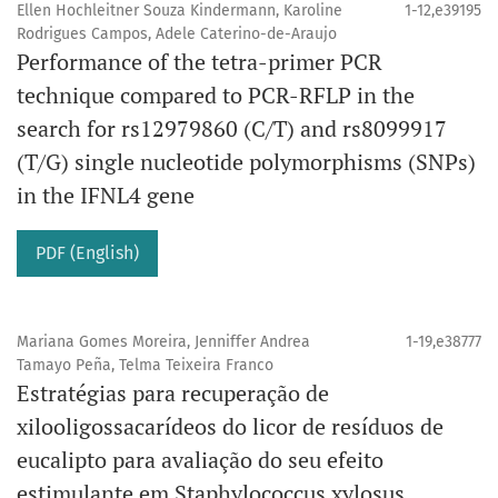
Ellen Hochleitner Souza Kindermann, Karoline
1-12,e39195
Rodrigues Campos, Adele Caterino-de-Araujo
Performance of the tetra-primer PCR
technique compared to PCR-RFLP in the
search for rs12979860 (C/T) and rs8099917
(T/G) single nucleotide polymorphisms (SNPs)
in the IFNL4 gene
PDF (English)
Mariana Gomes Moreira, Jenniffer Andrea
1-19,e38777
Tamayo Peña, Telma Teixeira Franco
Estratégias para recuperação de
xilooligossacarídeos do licor de resíduos de
eucalipto para avaliação do seu efeito
estimulante em Staphylococcus xylosus