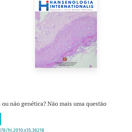
a ou não genética? Não mais uma questão
878/hi.2010.v35.36218