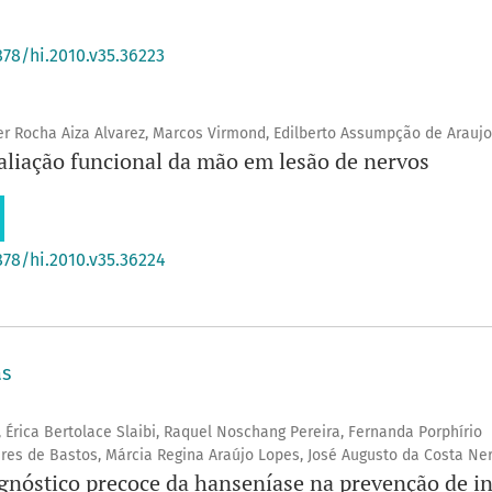
878/hi.2010.v35.36223
ler Rocha Aiza Alvarez, Marcos Virmond, Edilberto Assumpção de Araujo
aliação funcional da mão em lesão de nervos
878/hi.2010.v35.36224
as
 Érica Bertolace Slaibi, Raquel Noschang Pereira, Fernanda Porphírio
res de Bastos, Márcia Regina Araújo Lopes, José Augusto da Costa Ne
gnóstico precoce da hanseníase na prevenção de i