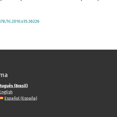
878/hi.2010.v35.36226
oma
tuguês (Brasil)
English
Español (España)