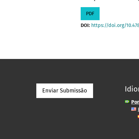
PDF
DOI:
https://doi.org/10.47
Idi
Enviar Submissão
Por