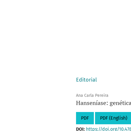
Editorial
Ana Carla Pereira
Hanseníase: genétic
PDF
PDF (English)
DOI:
https://doi.org/10.47