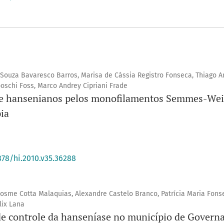
 Souza Bavaresco Barros, Marisa de Cássia Registro Fonseca, Thiago A
oschi Foss, Marco Andrey Cipriani Frade
 de hansenianos pelos monofilamentos Semmes-Wei
pia
878/hi.2010.v35.36288
osme Cotta Malaquias, Alexandre Castelo Branco, Patrícia Maria Fons
lix Lana
de controle da hanseníase no município de Governad