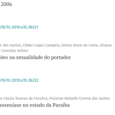
 2006
878/hi.2010.v35.36221
 dos Santos, Cléber Lopes Campelo, Ilmara Airam da Costa, Silvana
y Caminha Veloso
ões na sexualidade do portador
878/hi.2010.v35.36222
de Cássia Tavares da Fonsêca, Vivianne Rafaelle Correia dos Santos
hanseníase no estado da Paraíba