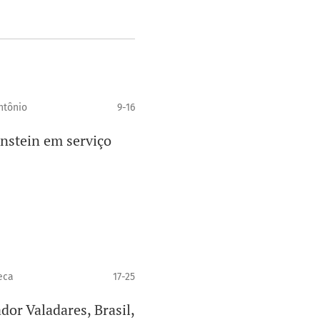
ntônio
9-16
nstein em serviço
eca
17-25
or Valadares, Brasil,