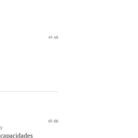
41-46
61-66
ry
ncapacidades