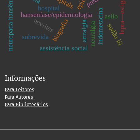
hospitals
lepra—estigma
neuropatia hansênica
hospital
indometacina
hanseníase/epidemiologia
asilo
nevrites
biografia
artralgia
neuralgia
sudão iii
sobrevida
assistência social
Informações
Para Leitores
Para Autores
Para Bibliotecários