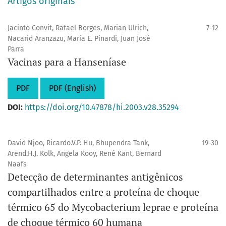
Artigos originais
Jacinto Convit, Rafael Borges, Marian Ulrich,
7-12
Nacarid Aranzazu, María E. Pinardi, Juan José
Parra
Vacinas para a Hanseníase
PDF
PDF (English)
DOI:
https://doi.org/10.47878/hi.2003.v28.35294
David Njoo, Ricardo.V.P. Hu, Bhupendra Tank,
19-30
Arend.H.J. Kolk, Angela Kooy, René Kant, Bernard
Naafs
Detecção de determinantes antigênicos
compartilhados entre a proteína de choque
térmico 65 do Mycobacterium leprae e proteína
de choque térmico 60 humana