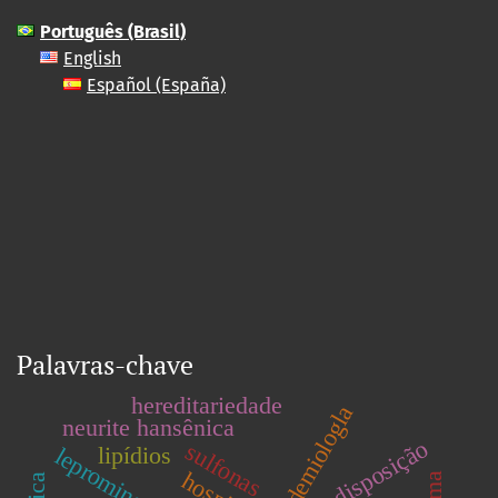
Português (Brasil)
English
Español (España)
Palavras-chave
hereditariedade
epidemiologla
neurite hansênica
predisposição
sulfonas
lipídios
lepromina