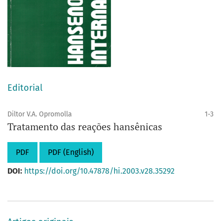
Editorial
Diltor V.A. Opromolla
1-3
Tratamento das reações hansênicas
PDF
PDF (English)
DOI:
https://doi.org/10.47878/hi.2003.v28.35292