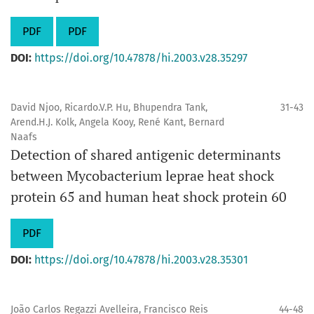
PDF
PDF
DOI:
https://doi.org/10.47878/hi.2003.v28.35297
David Njoo, Ricardo.V.P. Hu, Bhupendra Tank,
31-43
Arend.H.J. Kolk, Angela Kooy, René Kant, Bernard
Naafs
Detection of shared antigenic determinants
between Mycobacterium leprae heat shock
protein 65 and human heat shock protein 60
PDF
DOI:
https://doi.org/10.47878/hi.2003.v28.35301
João Carlos Regazzi Avelleira, Francisco Reis
44-48